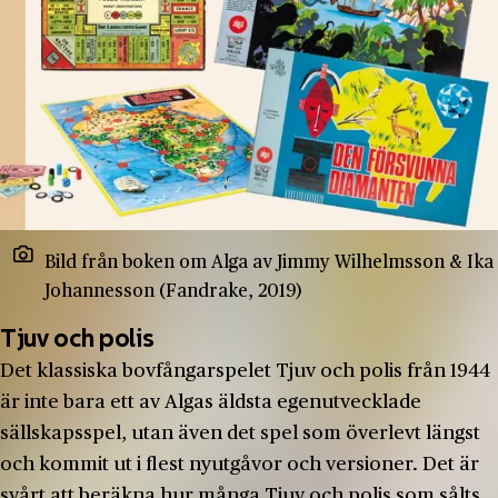
Bild från boken om Alga av Jimmy Wilhelmsson & Ika
Johannesson (Fandrake, 2019)
Tjuv och polis
Det klassiska bovfångarspelet Tjuv och polis från 1944
är inte bara ett av Algas äldsta egenutvecklade
sällskapsspel, utan även det spel som överlevt längst
och kommit ut i flest nyutgåvor och versioner. Det är
svårt att beräkna hur många Tjuv och polis som sålts