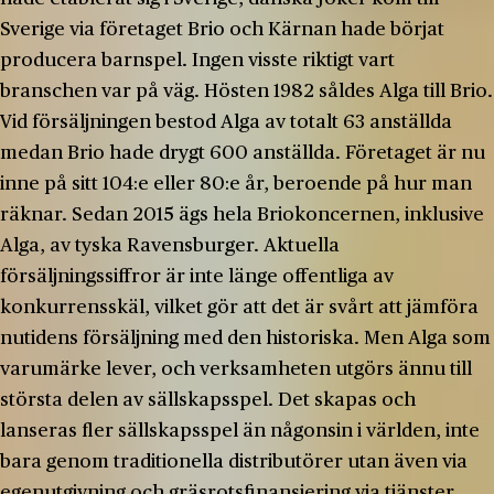
Sverige via företaget Brio och Kärnan hade börjat
producera barnspel. Ingen visste riktigt vart
branschen var på väg. Hösten 1982 såldes Alga till Brio.
Vid försäljningen bestod Alga av totalt 63 anställda
medan Brio hade drygt 600 anställda. Företaget är nu
inne på sitt 104:e eller 80:e år, beroende på hur man
räknar. Sedan 2015 ägs hela Briokoncernen, inklusive
Alga, av tyska Ravensburger. Aktuella
försäljningssiffror är inte länge offentliga av
konkurrensskäl, vilket gör att det är svårt att jämföra
nutidens försäljning med den historiska. Men Alga som
varumärke lever, och verksamheten utgörs ännu till
största delen av sällskapsspel. Det skapas och
lanseras fler sällskapsspel än någonsin i världen, inte
bara genom traditionella distributörer utan även via
egenutgivning och gräsrotsfinansiering via tjänster