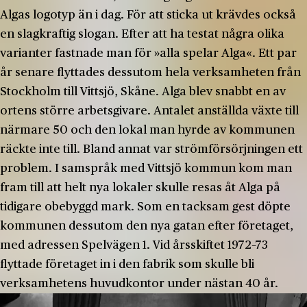
Algas logotyp än i dag. För att sticka ut krävdes också
en slagkraftig slogan. Efter att ha testat några olika
varianter fastnade man för »alla spelar Alga«. Ett par
år senare flyttades dessutom hela verksamheten från
Stockholm till Vittsjö, Skåne. Alga blev snabbt en av
ortens större arbetsgivare. Antalet anställda växte till
närmare 50 och den lokal man hyrde av kommunen
räckte inte till. Bland annat var strömförsörjningen ett
problem. I samspråk med Vittsjö kommun kom man
fram till att helt nya lokaler skulle resas åt Alga på
tidigare obebyggd mark. Som en tacksam gest döpte
kommunen dessutom den nya gatan efter företaget,
med adressen Spelvägen 1. Vid årsskiftet 1972–73
flyttade företaget in i den fabrik som skulle bli
verksamhetens huvudkontor under nästan 40 år.