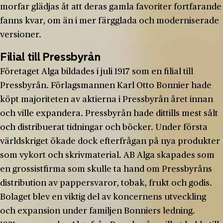
morfar glädjas åt att deras gamla favoriter fortfarande
fanns kvar, om än i mer färgglada och moderniserade
versioner.
Filial till Pressbyrån
Företaget Alga bildades i juli 1917 som en filial till
Pressbyrån. Förlagsmannen Karl Otto Bonnier hade
köpt majoriteten av aktierna i Pressbyrån året innan
och ville expandera. Pressbyrån hade dittills mest sålt
och distribuerat tidningar och böcker. Under första
världskriget ökade dock efterfrågan på nya produkter
som vykort och skrivmaterial. AB Alga skapades som
en grossistfirma som skulle ta hand om Pressbyråns
distribution av pappersvaror, tobak, frukt och godis.
Bolaget blev en viktig del av koncernens utveckling
och expansion under familjen Bonniers ledning.