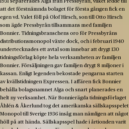
1931 separerades Alga från Pressbyrån, vilket ledde till
att det förstnämnda bolaget för första gången fick en
egen vd. Valet föll på Olof Hirsch, son till Otto Hirsch
som ägde Pressbyrån tillsammans med familjen
Bonnier. Tidningsbranschens oro för Pressbyråns
distributionsmonopol växte dock, och i februari 1940
undertecknades ett avtal som innebar att drygt 130
tidningsförlag köpte hela verksamheten av familjen
Bonnier. Försäljningen gav familjen drygt 8 miljoner i
kassan. Enligt legenden bekostade pengarna starten
av kvällstidningen Expressen. I affären fick Bonnier
behålla bolagsnamnet Alga och snart planerades en
helt ny verksamhet. När Bonnierägda tidningsförlaget
Åhlén & Åkerlund tog det amerikanska sällskapsspelet
Monopol till Sverige 1936 insåg man nämligen att något
höll på att hända. Sällskapsspel hade i årtionden varit