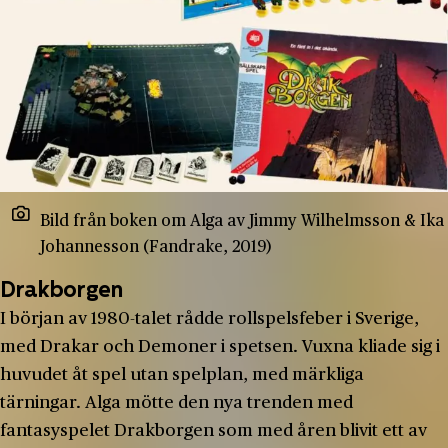
Bild från boken om Alga av Jimmy Wilhelmsson & Ika
Johannesson (Fandrake, 2019)
Drakborgen
I början av 1980-talet rådde rollspelsfeber i Sverige,
med Drakar och Demoner i spetsen. Vuxna kliade sig i
huvudet åt spel utan spelplan, med märkliga
tärningar. Alga mötte den nya trenden med
fantasyspelet Drakborgen som med åren blivit ett av