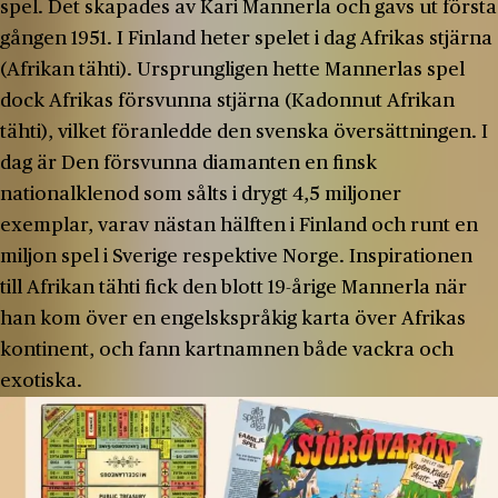
spel. Det skapades av Kari Mannerla och gavs ut första
gången 1951. I Finland heter spelet i dag Afrikas stjärna
(Afrikan tähti). Ursprungligen hette Mannerlas spel
dock Afrikas försvunna stjärna (Kadonnut Afrikan
tähti), vilket föranledde den svenska översättningen. I
dag är Den försvunna diamanten en finsk
nationalklenod som sålts i drygt 4,5 miljoner
exemplar, varav nästan hälften i Finland och runt en
miljon spel i Sverige respektive Norge. Inspirationen
till Afrikan tähti fick den blott 19-årige Mannerla när
han kom över en engelskspråkig karta över Afrikas
kontinent, och fann kartnamnen både vackra och
exotiska.