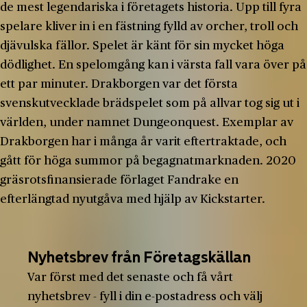
de mest legendariska i företagets historia. Upp till fyra
spelare kliver in i en fästning fylld av orcher, troll och
djävulska fällor. Spelet är känt för sin mycket höga
dödlighet. En spelomgång kan i värsta fall vara över på
ett par minuter. Drakborgen var det första
svenskutvecklade brädspelet som på allvar tog sig ut i
världen, under namnet Dungeonquest. Exemplar av
Drakborgen har i många år varit eftertraktade, och
gått för höga summor på begagnatmarknaden. 2020
gräsrotsfinansierade förlaget Fandrake en
efterlängtad nyutgåva med hjälp av Kickstarter.
Nyhetsbrev från Företagskällan
Var först med det senaste och få vårt
nyhetsbrev - fyll i din e-postadress och välj