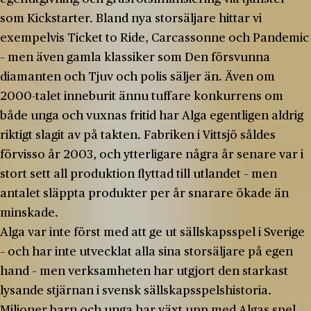
som Kickstarter. Bland nya storsäljare hittar vi
exempelvis Ticket to Ride, Carcassonne och Pandemic
– men även gamla klassiker som Den försvunna
diamanten och Tjuv och polis säljer än. Även om
2000-talet inneburit ännu tuffare konkurrens om
både unga och vuxnas fritid har Alga egentligen aldrig
riktigt slagit av på takten. Fabriken i Vittsjö såldes
förvisso år 2003, och ytterligare några år senare var i
stort sett all produktion flyttad till utlandet – men
antalet släppta produkter per år snarare ökade än
minskade.
Alga var inte först med att ge ut sällskapsspel i Sverige
– och har inte utvecklat alla sina storsäljare på egen
hand – men verksamheten har utgjort den starkast
lysande stjärnan i svensk sällskapsspelshistoria.
Miljoner barn och unga har växt upp med Algas spel,