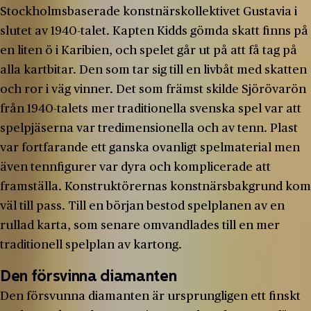
Stockholmsbaserade konstnärskollektivet Gustavia i
slutet av 1940-talet. Kapten Kidds gömda skatt finns på
en liten ö i Karibien, och spelet går ut på att få tag på
alla kartbitar. Den som tar sig till en livbåt med skatten
och ror i väg vinner. Det som främst skilde Sjörövarön
från 1940-talets mer traditionella svenska spel var att
spelpjäserna var tredimensionella och av tenn. Plast
var fortfarande ett ganska ovanligt spelmaterial men
även tennfigurer var dyra och komplicerade att
framställa. Konstruktörernas konstnärsbakgrund kom
väl till pass. Till en början bestod spelplanen av en
rullad karta, som senare omvandlades till en mer
traditionell spelplan av kartong.
Den försvinna diamanten
Den försvunna diamanten är ursprungligen ett finskt