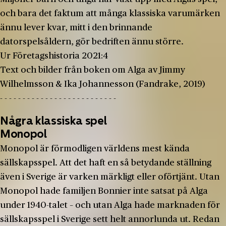
och bara det faktum att många klassiska varumärken
ännu lever kvar, mitt i den brinnande
datorspelsåldern, gör bedriften ännu större.
Ur Företagshistoria 2021:4
Text och bilder från boken om Alga av Jimmy
Wilhelmsson & Ika Johannesson (Fandrake, 2019)
- - - - - - - - - - - - - - - - - - - - - - - - - -
Några klassiska spel
Monopol
Monopol är förmodligen världens mest kända
sällskapsspel. Att det haft en så betydande ställning
även i Sverige är varken märkligt eller oförtjänt. Utan
Monopol hade familjen Bonnier inte satsat på Alga
under 1940-talet – och utan Alga hade marknaden för
sällskapsspel i Sverige sett helt annorlunda ut. Redan