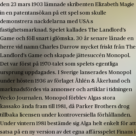
den 23 mars 1903 lämnade skribenten Elizabeth Magie
in en patentansökan på ett spel som skulle
demonstrera nackdelarna med USA:s
fastighetsmarknad. Spelet kallades The Landlord’s
Game och föll snart i glömska. 30 år senare lånade en
herre vid namn Charles Darrow mycket friskt från The
Landlord’s Game och skapade jättesuccén Monopol.
Det var först på 1970-talet som spelets egentliga
ursprung uppdagades. I Sverige lanserades Monopol
under hösten 1936 av förlaget Åhlén & Åkerlund och
marknadsfördes via annonser och artiklar i tidningen
Vecko-Journalen. Monopol förblev Algas stora
kassako ända fram till 1981, då Parker Brothers drog
tillbaka licensen under kontroversiella förhållanden.
Under vintern 1981 bestämde sig Alga helt enkelt för att
satsa på en ny version av det egna affärsspelet Finans i