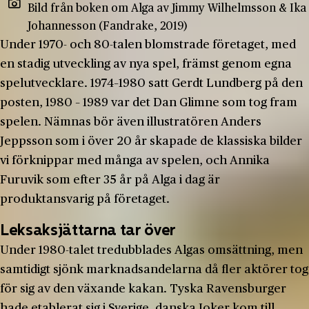
Bild från boken om Alga av Jimmy Wilhelmsson & Ika
Johannesson (Fandrake, 2019)
Under 1970- och 80-talen blomstrade företaget, med
en stadig utveckling av nya spel, främst genom egna
spelutvecklare. 1974–1980 satt Gerdt Lundberg på den
posten, 1980 – 1989 var det Dan Glimne som tog fram
spelen. Nämnas bör även illustratören Anders
Jeppsson som i över 20 år skapade de klassiska bilder
vi förknippar med många av spelen, och Annika
Furuvik som efter 35 år på Alga i dag är
produktansvarig på företaget.
Leksaksjättarna tar över
Under 1980-talet tredubblades Algas omsättning, men
samtidigt sjönk marknadsandelarna då fler aktörer tog
för sig av den växande kakan. Tyska Ravensburger
hade etablerat sig i Sverige, danska Joker kom till