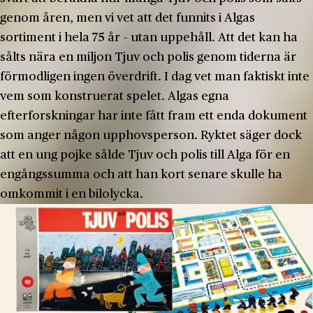
genom åren, men vi vet att det funnits i Algas
sortiment i hela 75 år – utan uppehåll. Att det kan ha
sålts nära en miljon Tjuv och polis genom tiderna är
förmodligen ingen överdrift. I dag vet man faktiskt inte
vem som konstruerat spelet. Algas egna
efterforskningar har inte fått fram ett enda dokument
som anger någon upphovsperson. Ryktet säger dock
att en ung pojke sålde Tjuv och polis till Alga för en
engångssumma och att han kort senare skulle ha
omkommit i en bilolycka.