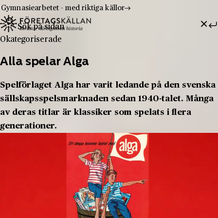
Gymnasiearbetet - med riktiga källor
Sök efter:
Hoppa till innehåll
Till innehåll
Okategoriserade
Alla spelar Alga
Spelförlaget Alga har varit ledande på den svenska
sällskapsspelsmarknaden sedan 1940-talet. Många
av deras titlar är klassiker som spelats i flera
generationer.