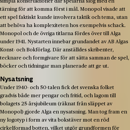
simpla konstruktioner där spelarna slog med en
tärning för att komma först i mål. Monopol visade att
ett spel faktiskt kunde involvera taktik och tema, utan
att behöva ha komplexiteten hos exempelvis schack.
Monopol och de övriga titlarna fördes över till Alga
under 1941. Nystarten innebar grundandet av AB Algas
Konst- och Bokförlag. Där anställdes skribenter,
tecknare och formgivare för att sätta samman de spel,
böcker och tidningar man planerade att ge ut.
Nysatsning
Under 1940- och 50-talen fick det svenska folket
gradvis både mer pengar och fritid, och lagom till
bolagets 25-årsjubileum (räknat från släppet av
Monopol) gjorde Alga en nysatsning. Man tog fram en
ny logotyp i form av vita bokstäver mot en röd
cirkelformad botten, vilket utgör grundformen för