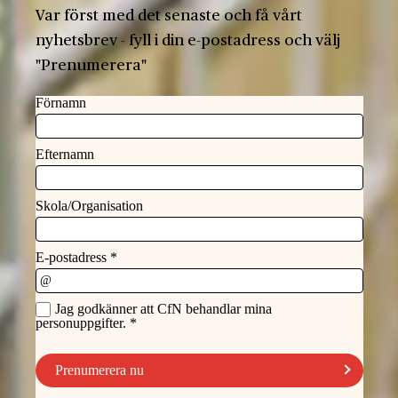
Var först med det senaste och få vårt
nyhetsbrev - fyll i din e-postadress och välj
"Prenumerera"