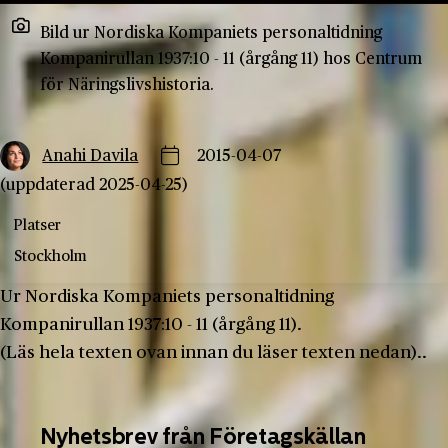
Bild ur Nordiska Kompaniets personaltidning
Kompanirullan 1937:10 - 11 (årgång 11) hos Centrum
för Näringslivshistoria.
Anahi Davila
2015-04-07
(uppdaterad 2025-04-25)
Platser
Stockholm
Ur Nordiska Kompaniets personaltidning
Kompanirullan 1937:10 - 11 (årgång 11).
(Läs hela texten ovan innan du läser texten nedan)..
Nyhetsbrev från Företagskällan