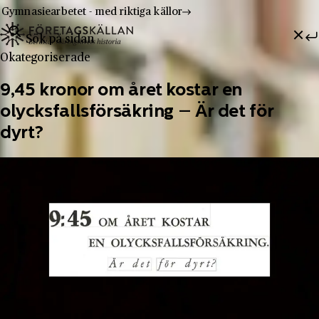
Gymnasiearbetet - med riktiga källor
Sök efter:
Hoppa till innehåll
Till innehåll
Okategoriserade
9,45 kronor om året kostar en
olycksfallsförsäkring – Är det för
dyrt?