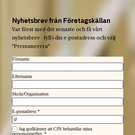
Nyhetsbrev från Företagskällan
Var först med det senaste och få vårt
nyhetsbrev - fyll i din e-postadress och välj
"Prenumerera"