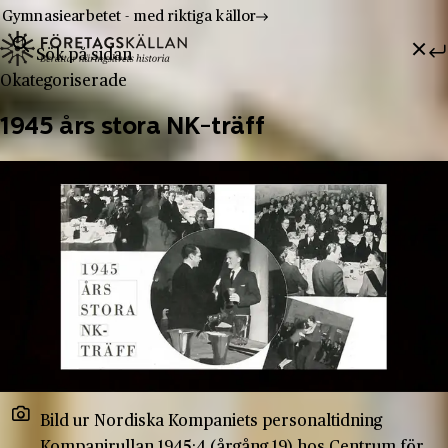
Gymnasiearbetet - med riktiga källor
Sök efter:
Hoppa till innehåll
Till innehåll
Okategoriserade
1945 års stora NK-träff
Bild ur Nordiska Kompaniets personaltidning
Kompanirullan 1945:4 (årgång 19) hos Centrum för