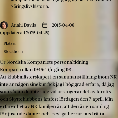
Näringslivshistoria.
Anahi Davila
2015-04-08
(uppdaterad 2025-04-25)
Platser
Stockholm
Ur Nordiska Kompaniets personaltidning
Kompanirullan 1945:4 (årgång 19).
Att klubbmästerskapet i en sammanställning: inom NK
inte är någon sinekur fick jag i hög grad erfara, då jag
som sådan de­buterade vid arrangerandet av Idrotts-
och Skytteklubbens års­fest lördagen den 7 april. Min
erfarenhet av NK-familjen är, att den är en samling
förtjusande damer och trevliga herrar med rätta