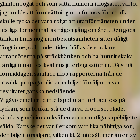
glimten i ögat och som sätta humorn i högsätet, varför
jag trodde att förutsättningarna funnos för att alla
skulle tycka det vara roligt att utanför tjänsten under
festliga former träffas någon gång om året. Den goda
tanken finns nog men beslutsam­heten sitter dåligt
långt inne, och under tiden hållas de stackars
arrangörerna på sträckbänken och ha hunnit skaka
färdigt innan festkvällens jitterbug sätter in. Då vi på
förmiddagen samlade ihop rapporterna från de
utvalda propagandisterna-biljettförsäl­jarna var
resultatet ganska nedslående.
Vi gåvo emellertid inte tappt utan förlitade oss på
lyckan, som brukar stå de djärva bi och se, bladet
vände sig och innan kvällen voro samtliga supé­biljetter
sålda. Kanske det var fler som vart lika påhittiga son,
den biljettförsäljare, vilken kl. 2 inte sålt mer än en av