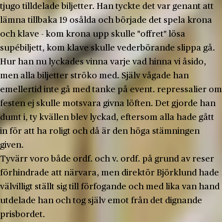
tjugo till­delade biljetter. Han tyckte det var genant att
lämna tillbaka 19 osålda och började det spela krona
och klave - kom krona upp skulle "offret" lösa
supébiljett, kom klave skulle vederbörande slippa gå.
Hur han nu lyckades vinna varje vad hinna vi åsido,
men alla biljetter ströko med. Själv vågade han
emellertid inte gå med tanke på event. repressalier om
festen ej skulle motsvara givna löften. Det gjorde han
dumt i, ty kvällen blev lyckad, eftersom alla hade gått
in för att ha roligt och då är den höga stäm­ningen
given.
Tyvärr voro både ordf. och v. ordf. på grund av reser
för­hindrade att närvara, men direktör Björklund hade
välvilligt ställt sig till förfogande och med lika van hand
utdelade han och tog själv emot från det dignande
prisbordet.