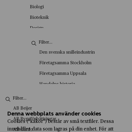
Okategoriserade
Biologi
Personporträtt
Bioteknik
Podd
Design
Skolvisning
Energiteknik
Stadsvandring
Engelska
Den svenska snilleindustrin
Tema
Entreprenörskap
Företagsamma Stockholm
Video
Entreprenörskap och företagande
Företagsamma Uppsala
Film- och tv-produktion
Handelns historia
Fysik
Handelshistoriska vandringar
Företagsekonomi
Historiesyner
AB Beijer
Försäljning och kundservice
Denna webbplats använder cookies
History marketing
AB Byggförbättringar
Cookies ("kakor") består av små textfiler. Dessa
Geografi
IVA Entreprenörskapsakademi
innehåller data som lagras på din enhet. För att
AB Cardo