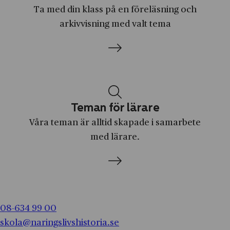
Brodda
Ta med din klass på en föreläsning och
Alimak
Bromma
arkivvisning med valt tema
Allis‑Chalmers
Brunnsparken
Apotea
Burträsk
Apotekarnes Mineralvatten AB
Båstad
Apple
Dala-Järna
Teman för lärare
Arla Foods
Dalarnas län
Våra teman är alltid skapade i samarbete
Arvid Nordquist
Dalarö
med lärare.
Asea
Djurgården
Astra
Djursholm
Astrid Lindgren AB
Ed
Ateljé Lyktan
Edeby
08-634 99 00
Atlas Copco
skola@naringslivshistoria.se
Edsbyn