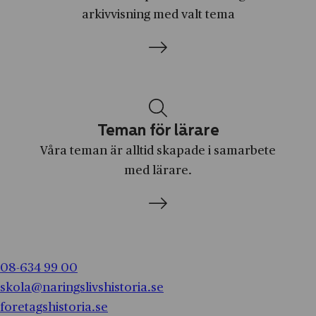
Brodda
arkivvisning med valt tema
Alimak
Bromma
Allis‑Chalmers
Brunnsparken
Apotea
Burträsk
Apotekarnes Mineralvatten AB
Båstad
Apple
Teman för lärare
Dala-Järna
Arla Foods
Våra teman är alltid skapade i samarbete
Dalarnas län
med lärare.
Arvid Nordquist
Dalarö
Asea
Djurgården
Astra
Djursholm
Astrid Lindgren AB
Ed
08-634 99 00
Ateljé Lyktan
Edeby
skola@naringslivshistoria.se
Atlas Copco
foretagshistoria.se
Edsbyn