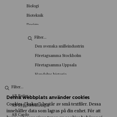
Okategoriserade
Biologi
Personporträtt
Bioteknik
Podd
Design
Skolvisning
Energiteknik
Stadsvandring
Engelska
Den svenska snilleindustrin
Tema
Entreprenörskap
Företagsamma Stockholm
Video
Entreprenörskap och företagande
Företagsamma Uppsala
Film- och tv-produktion
Handelns historia
Fysik
Handelshistoriska vandringar
Företagsekonomi
Historiesyner
AB Beijer
Denna webbplats använder cookies
Försäljning och kundservice
History marketing
Cookies ("kakor") består av små textfiler. Dessa
AB Byggförbättringar
Geografi
innehåller data som lagras på din enhet. För att
IVA Entreprenörskapsakademi
AB Cardo