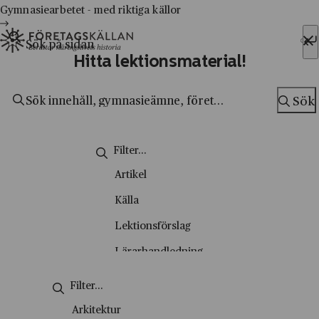
Gymnasiearbetet - med riktiga källor
Sök efter:
Hitta lektionsmaterial!
Hoppa till innehåll
Till innehåll
Sök
Sök
Artikel
Källa
Lektionsförslag
Lärarhandledning
Metodsida
Nyhetsbrev
Arkitektur