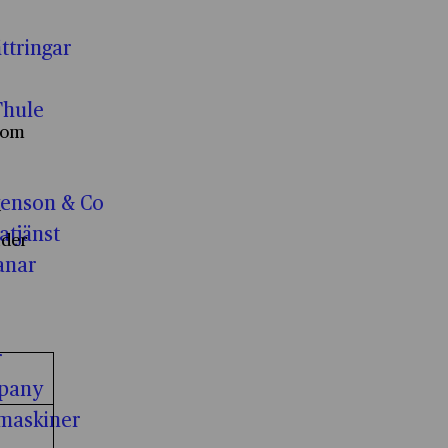
ttringar
Thule
 som
enson & Co
v
tjänst
nder
anar
r
Nödvändiga cookies kryssruta
pany
 cookies
maskiner
Funktionella cookies kryssruta