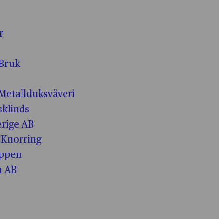
r
Bruk
Metallduksväveri
klinds
erige AB
 Knorring
uppen
n AB