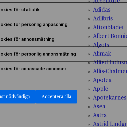
Accenture
era för att samtycka till användning av Funktionella
okies för statistik
Adidas
era för att samtycka till användning av Cookies för 
Adlibris
okies för personlig anpassning
Aftonbladet
era för att samtycka till användning av Cookies för
Albert Bonni
okies för annonsmätning
Algots
era för att samtycka till användning av Cookies fö
okies för personlig annonsmätning
Alimak
era för att samtycka till användning av Cookies fö
Allied Indust
okies för anpassade annonser
Allis-Chalme
era för att samtycka till användning av Cookies fö
Apotea
Apple
st nödvändiga
Acceptera alla
Apotekarnes
Asea
Astra
Astrid Lindg