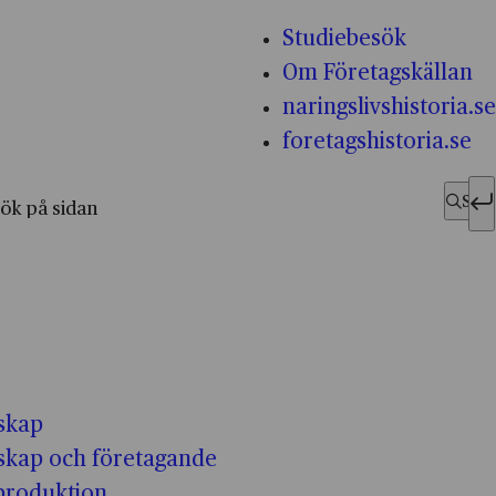
Studiebesök
Om Företagskällan
naringslivshistoria.se
foretagshistoria.se
fter:
Sök
skap
skap och företagande
-produktion