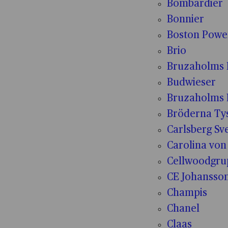
Bombardier
Bonnier
Boston Powe
Brio
Bruzaholms 
Budwieser
Bruzaholms 
Bröderna Tys
Carlsberg Sv
Carolina von
Cellwoodgr
CE Johansso
Champis
Chanel
Claas