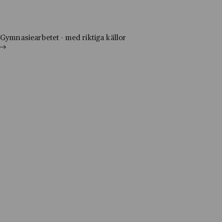
Hoppa till innehåll
Till innehåll
Gymnasiearbetet - med riktiga källor