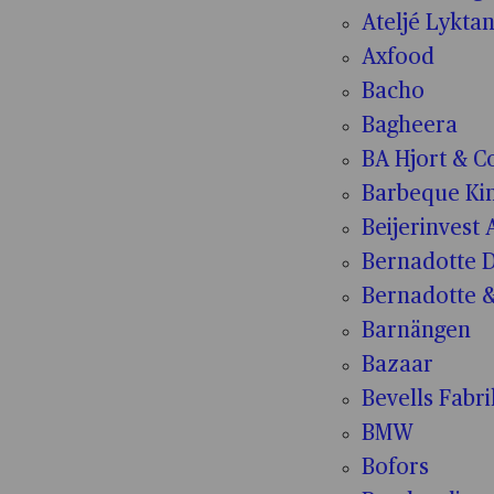
Ateljé Lykta
Axfood
Bacho
Bagheera
BA Hjort & C
Barbeque Ki
Beijerinvest 
Bernadotte D
Bernadotte &
Barnängen
Bazaar
Bevells Fabr
BMW
Bofors