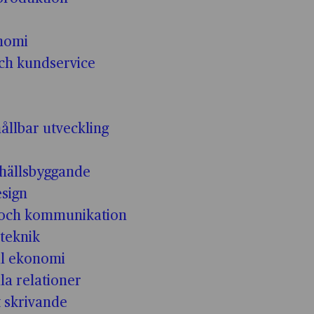
nomi
och kundservice
ållbar utveckling
hällsbyggande
esign
 och kommunikation
teknik
ll ekonomi
la relationer
t skrivande