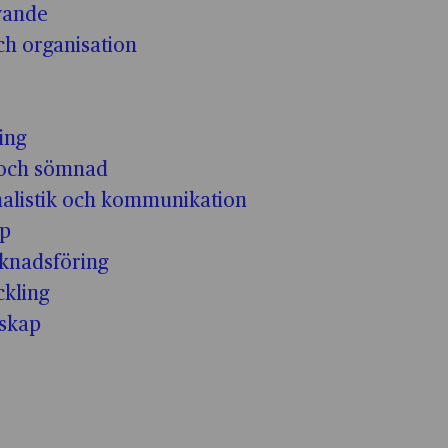
ivande
h organisation
ing
och sömnad
nalistik och kommunikation
ap
knadsföring
kling
skap