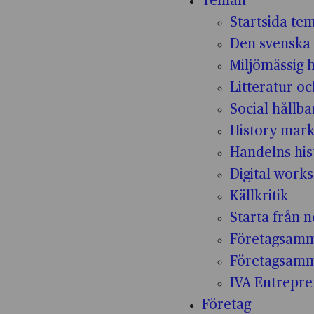
Teman
Startsida te
Den svenska 
Miljömässig 
Litteratur oc
Social hållba
History mark
Handelns his
Digital work
Källkritik
Starta från n
Företagsamm
Företagsam
IVA Entrepr
Företag