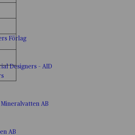
 cookies
Cookies för statistik kryssruta
statistik
Cookies för personlig anpassning kryssruta
 personlig anpassning
ers Förlag
Cookies för annonsmätning kryssruta
r annonsmätning
Cookies för personlig annonsmätning kryssruta
r personlig annonsmätning
rial Designers – AID
Cookies för anpassade annonser kryssruta
rs
r anpassade annonser
 Mineralvatten AB
ren AB