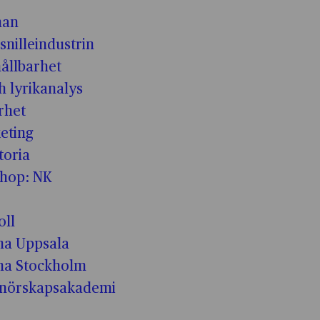
man
snilleindustrin
hållbarhet
h lyrikanalys
rhet
eting
toria
shop: NK
oll
a Uppsala
ma Stockholm
enörskapsakademi