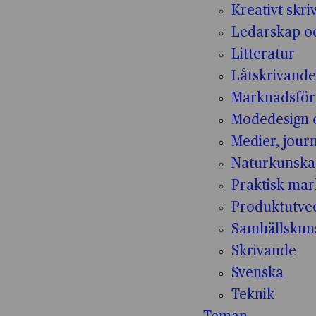
Kreativt skr
Ledarskap oc
Litteratur
Låtskrivande
Marknadsför
Modedesign 
Medier, jour
Naturkunsk
Praktisk mar
Produktutvec
Samhällskun
Skrivande
Svenska
Teknik