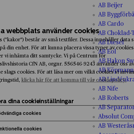
AB Beijer
AB Byggförbä
AB Cardo
a webbplats använder cookies
AB Choklad-
s ("kakor") består av små textfiler. Dessa innehåller data
AB Diesel
på din enhet. För att kunna placera vissa typer av cookies
AB Eol
r vi inhämta ditt samtycke. Vi på Centrum för
AB Hakon Sw
slivshistoria CfN AB, orgnr. 556546-9243 använder oss a
AB Köpmanna
e slags cookies. För att läsa mer om vilka cookies vi anvä
AB Lindénkr
gringstid,
klicka här för att komma till vår cookiepolicy.
AB Nife
AB Roberts
ra dina cookieinställningar
AB Separato
dvändiga cookies
Absolut Com
era för att samtycka till användning av Nödvändiga
AB Westerås
nktionella cookies