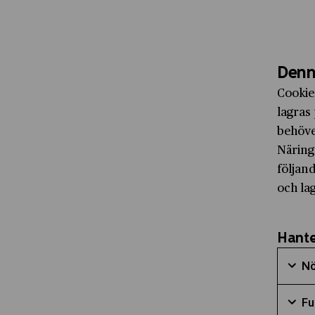
Denn
Cookie
lagras 
behöve
Näring
följand
och la
Hante
Nö
Mark
Fu