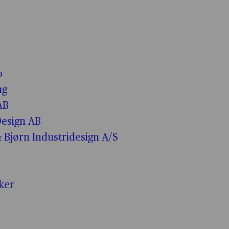
n
o
ng
AB
esign AB
 Bjørn Industridesign A/S
iker