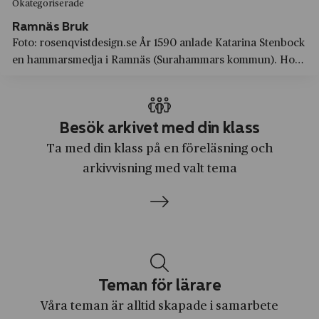
Brodda
Okategoriserade
Alimak
Ramnäs Bruk
Bromma
Foto: rosenqvistdesign.se År 1590 anlade Katarina Stenbock
Allis‑Chalmers
Brunnsparken
en hammarsmedja i Ramnäs (Surahammars kommun). Hon
Apotea
är Sveriges genom tiderna mest långvariga kvinnliga
Burträsk
bruksägare. Katarina var patron på Ramnäs i 60 år och på
Apotekarnes Mineralvatten AB
Båstad
närbelägna Wirsbo...
Apple
Besök arkivet med din klass
Dala-Järna
Ta med din klass på en föreläsning och
Arla Foods
Dalarnas län
arkivvisning med valt tema
Arvid Nordquist
Dalarö
Asea
Djurgården
Astra
Djursholm
Astrid Lindgren AB
Ed
Ateljé Lyktan
Teman för lärare
Edeby
Atlas Copco
Våra teman är alltid skapade i samarbete
Edsbyn