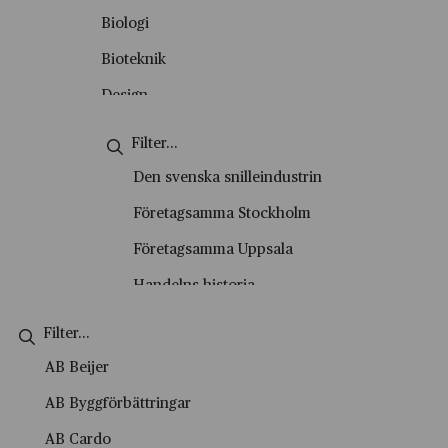
Okategoriserade
Biologi
Personporträtt
Bioteknik
Podd
Design
Skolvisning
Energiteknik
Stadsvandring
Engelska
Den svenska snilleindustrin
Tema
Entreprenörskap
Företagsamma Stockholm
Video
Entreprenörskap och företagande
Företagsamma Uppsala
Film- och tv-produktion
Handelns historia
Fysik
Handelshistoriska vandringar
Företagsekonomi
Historiesyner
AB Beijer
Försäljning och kundservice
History marketing
AB Byggförbättringar
Geografi
IVA Entreprenörskapsakademi
AB Cardo