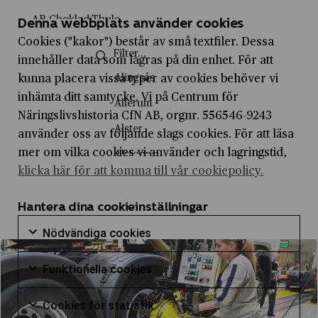
Handel
Källkritik
AB Choklad-Thule
Denna webbplats använder cookies
Handel och hållbar utveckling
Litteratur och lyrikanalys
Cookies ("kakor") består av små textfiler. Dessa
AB Diesel
Historia
innehåller data som lagras på din enhet. För att
Miljömässig hållbarhet
AB Eol
Alingsås
kunna placera vissa typer av cookies behöver vi
Hållbart samhällsbyggande
Social hållbarhet
AB Hakan Swenson & Co
inhämta ditt samtycke. Vi på Centrum för
Allerum
Hälsopedagogik
Starta från noll
Näringslivshistoria CfN AB, orgnr. 556546-9243
AB Köpmannatjänst
Alster
Industriell design
använder oss av följande slags cookies. För att läsa
AB Lindénkranar
mer om vilka cookies vi använder och lagringstid,
Alstermo
Information och kommunikation
klicka här för att komma till vår cookiepolicy.
AB Lux
Alvik
Informationsteknik
AB Nife
Ankarsrum
Hantera dina cookieinställningar
Internationell ekonomi
AB Roberts
Nödvändiga 
Arboga
Nödvändiga cookies
Internationella relationer
AB Separator
Markera för att samtycka till användning av Nödvän
Arjeplog
Journalistiskt skrivande
Funktionella
Funktionella cookies
AB Svenska Kullagerfabriken
Arnäs
Markera för att samtycka till användning av Funktio
Kreativt skrivande
AB Westeråsmaskiner
Cookies för 
Cookies för statistik
Arvidsjaur
Ledarskap och organistation