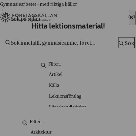
Hoppa till innehåll
Till innehåll
Gymnasiearbetet - med riktiga källor
Sök efter:
Hitta lektionsmaterial!
Sök
Sök
Artikel
Källa
Lektionsförslag
Lärarhandledning
Metodsida
Nyhetsbrev
Arkitektur