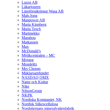
Luxor AB
Läkarjouren
Länsförsäkringar Wasa AB
Mah-Jong
Manpower AB
Maria Kinnberg
Maria Tesch
Marimekko
Marabou
Matkassen
Max
McDonald’s
Mjölkcentralen – MC
Mojang
Mondelēz
Mrs Chengs
Mäklarsamfundet
NASDAQ OMX
Natur och Kultur
Nike
NilsonGroup
NKPK
Nordiska Kompaniet, NK
Nordisk Silkescellulosa
Nordstjernans mineralvattenfabrik