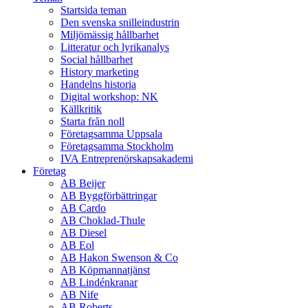
Startsida teman
Den svenska snilleindustrin
Miljömässig hållbarhet
Litteratur och lyrikanalys
Social hållbarhet
History marketing
Handelns historia
Digital workshop: NK
Källkritik
Starta från noll
Företagsamma Uppsala
Företagsamma Stockholm
IVA Entreprenörskapsakademi
Företag
AB Beijer
AB Byggförbättringar
AB Cardo
AB Choklad-Thule
AB Diesel
AB Eol
AB Hakon Swenson & Co
AB Köpmannatjänst
AB Lindénkranar
AB Nife
AB Roberts