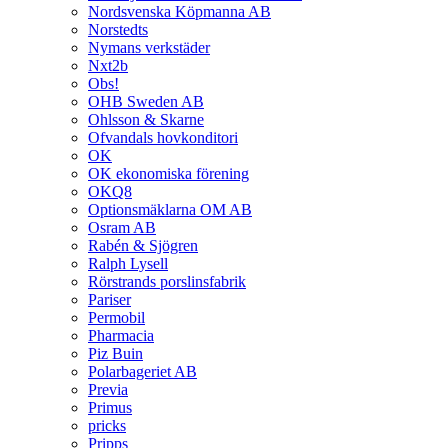
Nordsvenska Köpmanna AB
Norstedts
Nymans verkstäder
Nxt2b
Obs!
OHB Sweden AB
Ohlsson & Skarne
Ofvandals hovkonditori
OK
OK ekonomiska förening
OKQ8
Optionsmäklarna OM AB
Osram AB
Rabén & Sjögren
Ralph Lysell
Rörstrands porslinsfabrik
Pariser
Permobil
Pharmacia
Piz Buin
Polarbageriet AB
Previa
Primus
pricks
Pripps