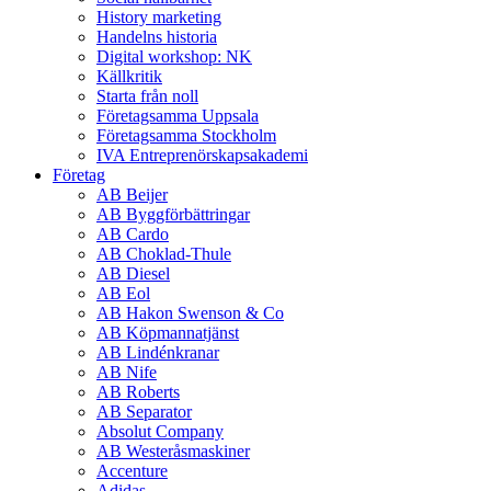
History marketing
Handelns historia
Digital workshop: NK
Källkritik
Starta från noll
Företagsamma Uppsala
Företagsamma Stockholm
IVA Entreprenörskapsakademi
Företag
AB Beijer
AB Byggförbättringar
AB Cardo
AB Choklad-Thule
AB Diesel
AB Eol
AB Hakon Swenson & Co
AB Köpmannatjänst
AB Lindénkranar
AB Nife
AB Roberts
AB Separator
Absolut Company
AB Westeråsmaskiner
Accenture
Adidas