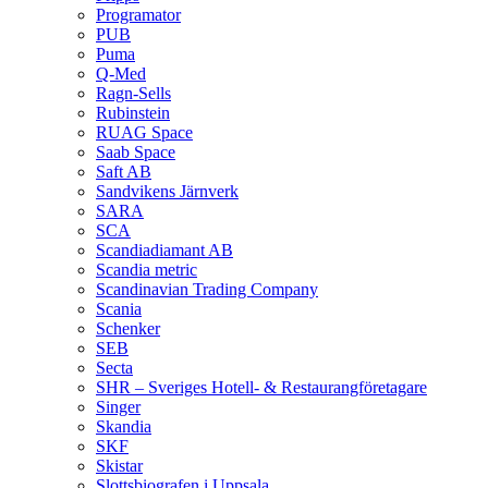
Programator
PUB
Puma
Q‑Med
Ragn-Sells
Rubinstein
RUAG Space
Saab Space
Saft AB
Sandvikens Järnverk
SARA
SCA
Scandiadiamant AB
Scandia metric
Scandinavian Trading Company
Scania
Schenker
SEB
Secta
SHR – Sveriges Hotell- & Restaurangföretagare
Singer
Skandia
SKF
Skistar
Slottsbiografen i Uppsala