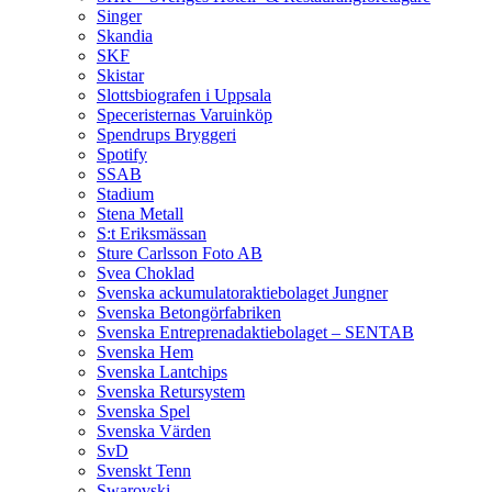
Singer
Skandia
SKF
Skistar
Slottsbiografen i Uppsala
Speceristernas Varuinköp
Spendrups Bryggeri
Spotify
SSAB
Stadium
Stena Metall
S:t Eriksmässan
Sture Carlsson Foto AB
Svea Choklad
Svenska ackumulatoraktiebolaget Jungner
Svenska Betongörfabriken
Svenska Entreprenadaktiebolaget – SENTAB
Svenska Hem
Svenska Lantchips
Svenska Retursystem
Svenska Spel
Svenska Värden
SvD
Svenskt Tenn
Swarovski