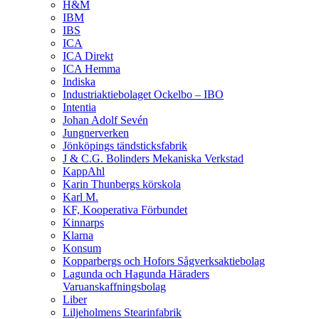
H&M
IBM
IBS
ICA
ICA Direkt
ICA Hemma
Indiska
Industriaktiebolaget Ockelbo – IBO
Intentia
Johan Adolf Sevén
Jungnerverken
Jönköpings tändsticksfabrik
J & C.G. Bolinders Mekaniska Verkstad
KappAhl
Karin Thunbergs körskola
Karl M.
KF, Kooperativa Förbundet
Kinnarps
Klarna
Konsum
Kopparbergs och Hofors Sågverksaktiebolag
Lagunda och Hagunda Häraders
Varuanskaffningsbolag
Liber
Liljeholmens Stearinfabrik