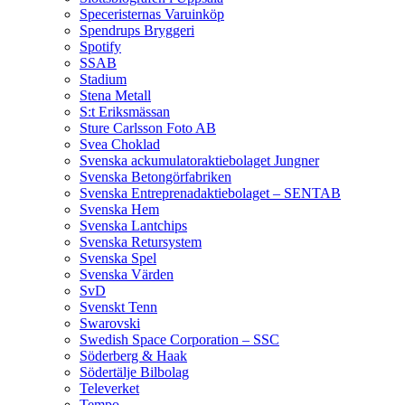
Speceristernas Varuinköp
Spendrups Bryggeri
Spotify
SSAB
Stadium
Stena Metall
S:t Eriksmässan
Sture Carlsson Foto AB
Svea Choklad
Svenska ackumulatoraktiebolaget Jungner
Svenska Betongörfabriken
Svenska Entreprenadaktiebolaget – SENTAB
Svenska Hem
Svenska Lantchips
Svenska Retursystem
Svenska Spel
Svenska Värden
SvD
Svenskt Tenn
Swarovski
Swedish Space Corporation – SSC
Söderberg & Haak
Södertälje Bilbolag
Televerket
Tempo