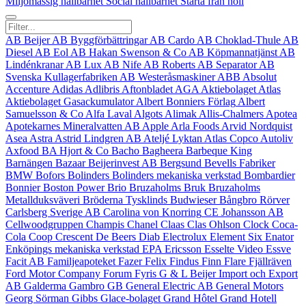
Miljömässig hållbarhet
Social hållbarhet
Starta från noll
AB Beijer
AB Byggförbättringar
AB Cardo
AB Choklad-Thule
AB
Diesel
AB Eol
AB Hakan Swenson & Co
AB Köpmannatjänst
AB
Lindénkranar
AB Lux
AB Nife
AB Roberts
AB Separator
AB
Svenska Kullagerfabriken
AB Westeråsmaskiner
ABB
Absolut
Accenture
Adidas
Adlibris
Aftonbladet
AGA
Aktiebolaget Atlas
Aktiebolaget Gasackumulator
Albert Bonniers Förlag
Albert
Samuelsson & Co
Alfa Laval
Algots
Alimak
Allis‑Chalmers
Apotea
Apotekarnes Mineralvatten AB
Apple
Arla Foods
Arvid Nordquist
Asea
Astra
Astrid Lindgren AB
Ateljé Lyktan
Atlas Copco
Autoliv
Axfood
BA Hjort & Co
Bacho
Bagheera
Barbeque King
Barnängen
Bazaar
Beijerinvest AB
Bergsund
Bevells Fabriker
BMW
Bofors
Bolinders
Bolinders mekaniska verkstad
Bombardier
Bonnier
Boston Power
Brio
Bruzaholms Bruk
Bruzaholms
Metallduksväveri
Bröderna Tysklinds
Budwieser
Bångbro Rörver
Carlsberg Sverige AB
Carolina von Knorring
CE Johansson AB
Cellwoodgruppen
Champis
Chanel
Claas
Clas Ohlson
Clock
Coca-
Cola
Coop
Crescent
De Beers
Diab
Electrolux
Element Six
Enator
Enköpings mekaniska verkstad
EPA
Ericsson
Esselte Video
Essve
Facit AB
Familjeapoteket
Fazer
Felix
Findus
Finn Flare
Fjällräven
Ford Motor Company
Forum
Fyris
G & L Beijer Import och Export
AB
Galderma
Gambro
GB
General Electric AB
General Motors
Georg Sörman
Gibbs
Glace-bolaget
Grand Hôtel
Grand Hotell