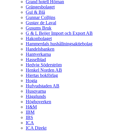
Grand hotell Hörnan
Grängesbolaget
Gul & Blå
Gunnar Colljins
Gustav de Laval
Gusums Bruk
G & L Beijer Import och Export AB
Hakonbolaget
Hammerdals hushållningsaktiebolag
Handelsbanken
Hantverkarna
Hasselblad
Hedvig Söderström
Henkel Norden AB
Hiertas bokförlag
Hogia
Hufvudstaden AB
Husqvarna
Hägglunds
Högboverken
H&M
IBM
IBS
ICA
ICA Direkt