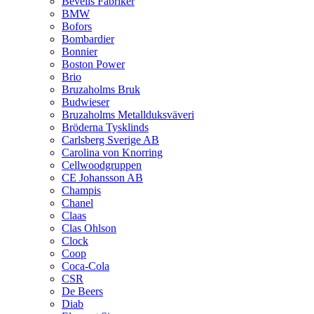
Bevells Fabriker
BMW
Bofors
Bombardier
Bonnier
Boston Power
Brio
Bruzaholms Bruk
Budwieser
Bruzaholms Metallduksväveri
Bröderna Tysklinds
Carlsberg Sverige AB
Carolina von Knorring
Cellwoodgruppen
CE Johansson AB
Champis
Chanel
Claas
Clas Ohlson
Clock
Coop
Coca-Cola
CSR
De Beers
Diab