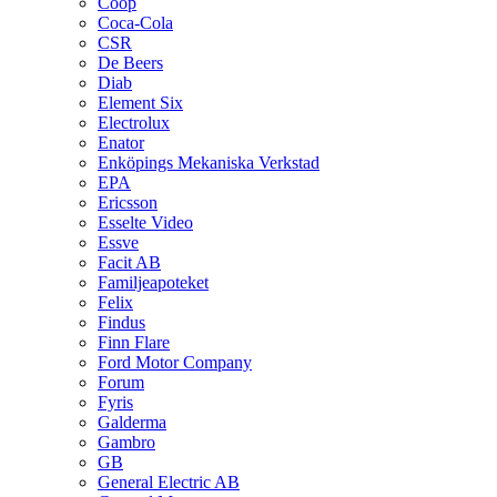
Coop
Coca-Cola
CSR
De Beers
Diab
Element Six
Electrolux
Enator
Enköpings Mekaniska Verkstad
EPA
Ericsson
Esselte Video
Essve
Facit AB
Familjeapoteket
Felix
Findus
Finn Flare
Ford Motor Company
Forum
Fyris
Galderma
Gambro
GB
General Electric AB