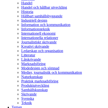
Handel
Handel och hållbar utveckling
Historia
Hållbart samhällsbyggande
Industriell design
Information och kommunikation
Informationsteknik
Internationell ekonomi
Internationella relationer
Journalistiskt skrivande
Kreativt skrivande
Ledarskap och organisation
Litteratur
Låtskrivande
Marknadsföring
Modedesign och sömnad
Medier, journalistik och kommunikation
Naturkunskap
Praktisk marknadsföring
Produktutveckling
Samhällskunskap
Skrivande
Svenska
Teknik
Teman