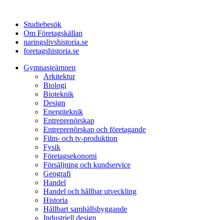
Studiebesök
Om Företagskällan
naringslivshistoria.se
foretagshistoria.se
Gymnasieämnen
Arkitektur
Biologi
Bioteknik
Design
Energiteknik
Entreprenörskap
Entreprenörskap och företagande
Film- och tv-produktion
Fysik
Företagsekonomi
Försäljning och kundservice
Geografi
Handel
Handel och hållbar utveckling
Historia
Hållbart samhällsbyggande
Industriell design