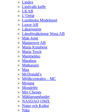
Lindex
Lindvalls kaffe
LKAB
L’Oréal
Lundinska Modehuset
Luxor AB
Läkarjouren
Länsförsäkringar Wasa AB
Mah-Jong
Manpower AB
Maria Kinnberg
Maria Tesch
Marimekko
Marabou
Matkassen
Max
McDonald’s
Mjölkcentralen – MC
Mojang
Mondelēz
Mrs Chengs
Mäklarsamfundet
NASDAQ OMX
Natur och Kultur
Nike