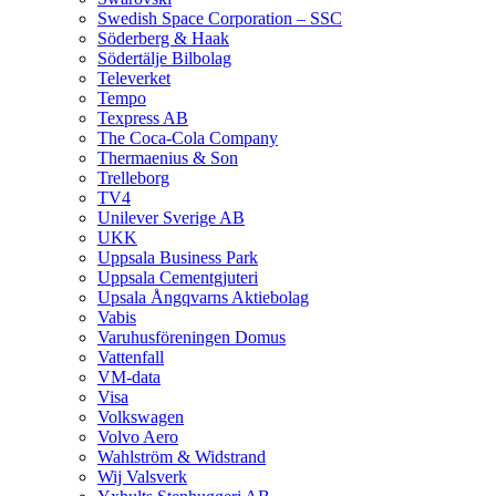
Swedish Space Corporation – SSC
Söderberg & Haak
Södertälje Bilbolag
Televerket
Tempo
Texpress AB
The Coca-Cola Company
Thermaenius & Son
Trelleborg
TV4
Unilever Sverige AB
UKK
Uppsala Business Park
Uppsala Cementgjuteri
Upsala Ångqvarns Aktiebolag
Vabis
Varuhusföreningen Domus
Vattenfall
VM-data
Visa
Volkswagen
Volvo Aero
Wahlström & Widstrand
Wij Valsverk