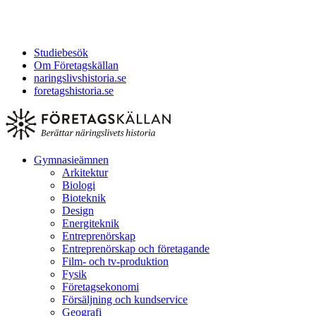
Studiebesök
Om Företagskällan
naringslivshistoria.se
foretagshistoria.se
Gymnasieämnen
Arkitektur
Biologi
Bioteknik
Design
Energiteknik
Entreprenörskap
Entreprenörskap och företagande
Film- och tv-produktion
Fysik
Företagsekonomi
Försäljning och kundservice
Geografi