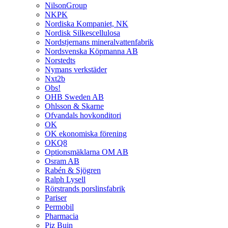
NilsonGroup
NKPK
Nordiska Kompaniet, NK
Nordisk Silkescellulosa
Nordstjernans mineralvattenfabrik
Nordsvenska Köpmanna AB
Norstedts
Nymans verkstäder
Nxt2b
Obs!
OHB Sweden AB
Ohlsson & Skarne
Ofvandals hovkonditori
OK
OK ekonomiska förening
OKQ8
Optionsmäklarna OM AB
Osram AB
Rabén & Sjögren
Ralph Lysell
Rörstrands porslinsfabrik
Pariser
Permobil
Pharmacia
Piz Buin