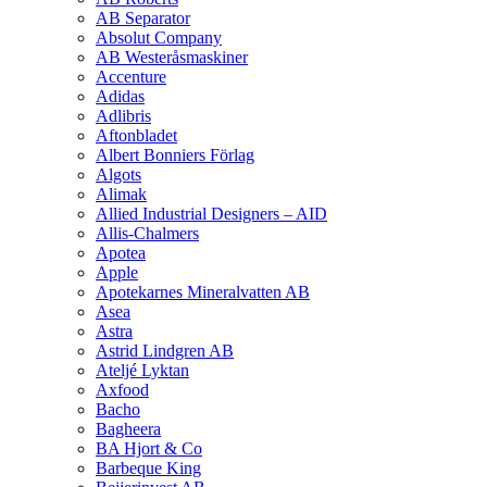
AB Separator
Absolut Company
AB Westeråsmaskiner
Accenture
Adidas
Adlibris
Aftonbladet
Albert Bonniers Förlag
Algots
Alimak
Allied Industrial Designers – AID
Allis-Chalmers
Apotea
Apple
Apotekarnes Mineralvatten AB
Asea
Astra
Astrid Lindgren AB
Ateljé Lyktan
Axfood
Bacho
Bagheera
BA Hjort & Co
Barbeque King