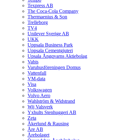
Texpress AB
The Coca-Cola Company
Thermaenius & Son
Trelleborg
TV4
Unilever Sverige AB
UKK
Uppsala Business Park
Uppsala Cementgjuteri
Upsala Ångqvarns Aktiebolag
Vabis
Varuhusföreningen Domus
Vattenfall
VM-data
Visa
Volkswagen
Volvo Aero
Wahlström & Widstrand
Wij Valsverk
Yxhults Stenhuggeri AB
Zeta
Åkerlund & Rausing
Åre AB
Årebolaget