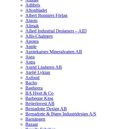
Adlibris
Aftonbladet
Albert Bonniers Förlag
Algots
Alimak
Allied Industrial Designers – AID
Allis-Chalmers
Apotea
Apple
Apotekarnes Mineralvatten AB
Asea
Astra
Astrid Lindgren AB
Ateljé Lyktan
Axfood
Bacho
Bagheera
BA Hjort & Co
Barbeque King
Beijerinvest AB
Bernadotte Design AB
Bernadotte & Bjørn Industridesign A/S
Barnängen
Bazaar