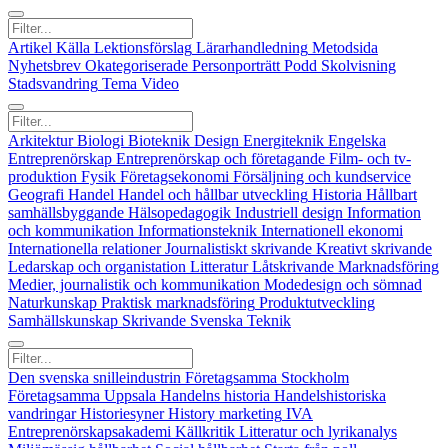
Artikel
Källa
Lektionsförslag
Lärarhandledning
Metodsida
Nyhetsbrev
Okategoriserade
Personporträtt
Podd
Skolvisning
Stadsvandring
Tema
Video
Arkitektur
Biologi
Bioteknik
Design
Energiteknik
Engelska
Entreprenörskap
Entreprenörskap och företagande
Film- och tv-
produktion
Fysik
Företagsekonomi
Försäljning och kundservice
Geografi
Handel
Handel och hållbar utveckling
Historia
Hållbart
samhällsbyggande
Hälsopedagogik
Industriell design
Information
och kommunikation
Informationsteknik
Internationell ekonomi
Internationella relationer
Journalistiskt skrivande
Kreativt skrivande
Ledarskap och organistation
Litteratur
Låtskrivande
Marknadsföring
Medier, journalistik och kommunikation
Modedesign och sömnad
Naturkunskap
Praktisk marknadsföring
Produktutveckling
Samhällskunskap
Skrivande
Svenska
Teknik
Den svenska snilleindustrin
Företagsamma Stockholm
Företagsamma Uppsala
Handelns historia
Handelshistoriska
vandringar
Historiesyner
History marketing
IVA
Entreprenörskapsakademi
Källkritik
Litteratur och lyrikanalys