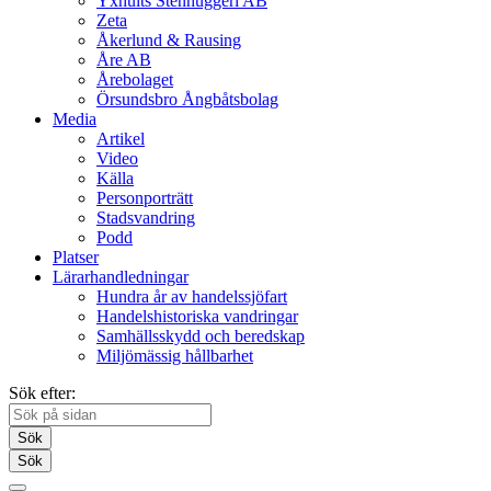
Yxhults Stenhuggeri AB
Zeta
Åkerlund & Rausing
Åre AB
Årebolaget
Örsundsbro Ångbåtsbolag
Media
Artikel
Video
Källa
Personporträtt
Stadsvandring
Podd
Platser
Lärarhandledningar
Hundra år av handelssjöfart
Handelshistoriska vandringar
Samhällsskydd och beredskap
Miljömässig hållbarhet
Sök efter:
Sök
Sök