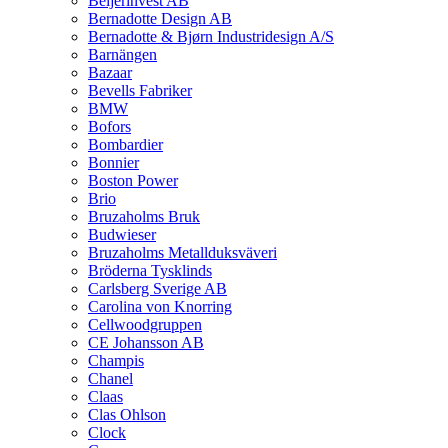
Beijerinvest AB
Bernadotte Design AB
Bernadotte & Bjørn Industridesign A/S
Barnängen
Bazaar
Bevells Fabriker
BMW
Bofors
Bombardier
Bonnier
Boston Power
Brio
Bruzaholms Bruk
Budwieser
Bruzaholms Metallduksväveri
Bröderna Tysklinds
Carlsberg Sverige AB
Carolina von Knorring
Cellwoodgruppen
CE Johansson AB
Champis
Chanel
Claas
Clas Ohlson
Clock