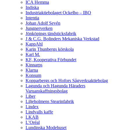
ICA Hemma
Indiska
Industriaktiebolaget Ockelbo – IBO
Intentia
Johan Adolf Sevén
Jungnerverken
Jönköpings tändsticksfabrik
J & C.G. Bolinders Mekaniska Verkstad
KappAhl
Karin Thunbergs körskola
Karl M.
KF, Kooperativa Förbundet
Kinnarps
Klarna
Konsum
Kopparbergs och Hofors Sågverksaktiebolag
Lagunda och Hagunda Häraders
Varuanskaffningsbolag
Liber
Liljeholmens Stearinfabrik
Lindex
Lindvalls kaffe
LKAB
L’Oréal
Lundinska Modehuset