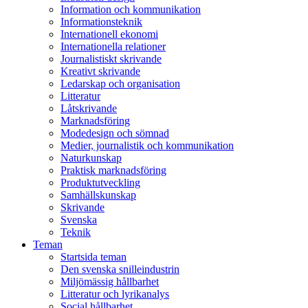
Information och kommunikation
Informationsteknik
Internationell ekonomi
Internationella relationer
Journalistiskt skrivande
Kreativt skrivande
Ledarskap och organisation
Litteratur
Låtskrivande
Marknadsföring
Modedesign och sömnad
Medier, journalistik och kommunikation
Naturkunskap
Praktisk marknadsföring
Produktutveckling
Samhällskunskap
Skrivande
Svenska
Teknik
Teman
Startsida teman
Den svenska snilleindustrin
Miljömässig hållbarhet
Litteratur och lyrikanalys
Social hållbarhet