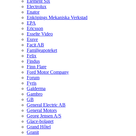
Element Six
Electrolux
Enator
Enköpings Mekaniska Verkstad
EPA
Ericsson
Esselte Video
Essve
Facit AB
Familjeapoteket
Felix
Findus
Finn Flare
Ford Motor Company
Forum
Fyris
Galderma
Gambro
GB
General Electric AB
General Motors
Georg Jensen A/S
Glace-bolaget
Grand Hôtel
Granit