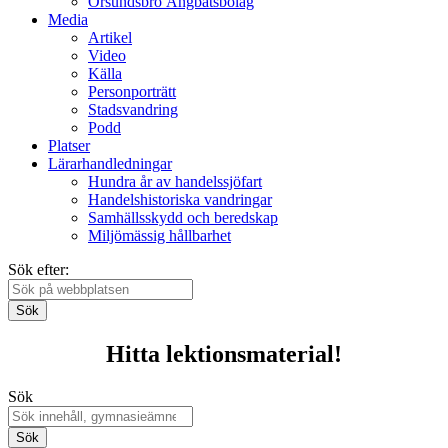
Örsundsbro Ångbåtsbolag
Media
Artikel
Video
Källa
Personporträtt
Stadsvandring
Podd
Platser
Lärarhandledningar
Hundra år av handelssjöfart
Handelshistoriska vandringar
Samhällsskydd och beredskap
Miljömässig hållbarhet
Sök efter:
Sök
Hitta lektionsmaterial!
Sök
Sök