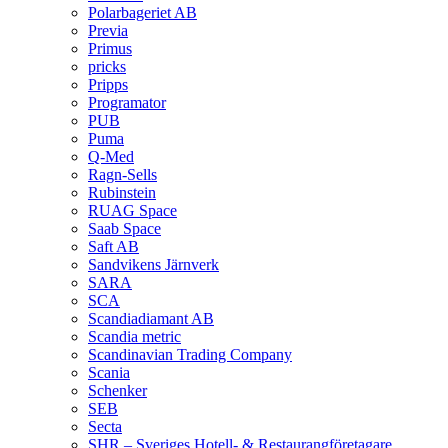
Polarbageriet AB
Previa
Primus
pricks
Pripps
Programator
PUB
Puma
Q‑Med
Ragn-Sells
Rubinstein
RUAG Space
Saab Space
Saft AB
Sandvikens Järnverk
SARA
SCA
Scandiadiamant AB
Scandia metric
Scandinavian Trading Company
Scania
Schenker
SEB
Secta
SHR – Sveriges Hotell- & Restaurangföretagare