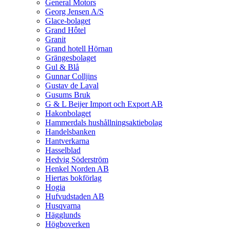
General Motors
Georg Jensen A/S
Glace-bolaget
Grand Hôtel
Granit
Grand hotell Hörnan
Grängesbolaget
Gul & Blå
Gunnar Colljins
Gustav de Laval
Gusums Bruk
G & L Beijer Import och Export AB
Hakonbolaget
Hammerdals hushållningsaktiebolag
Handelsbanken
Hantverkarna
Hasselblad
Hedvig Söderström
Henkel Norden AB
Hiertas bokförlag
Hogia
Hufvudstaden AB
Husqvarna
Hägglunds
Högboverken