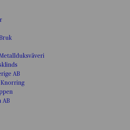
r
Bruk
Metallduksväveri
klinds
erige AB
 Knorring
uppen
n AB