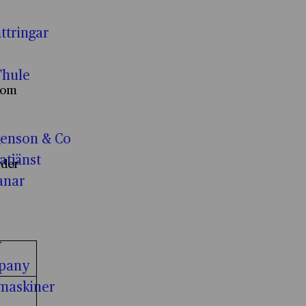
ttringar
Thule
 som
enson & Co
v
tjänst
nder
anar
r
Nödvändiga cookies kryssruta
pany
 cookies
maskiner
Funktionella cookies kryssruta