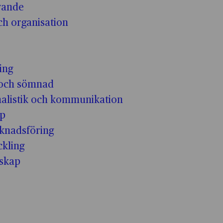
ivande
h organisation
ing
och sömnad
nalistik och kommunikation
ap
knadsföring
kling
skap