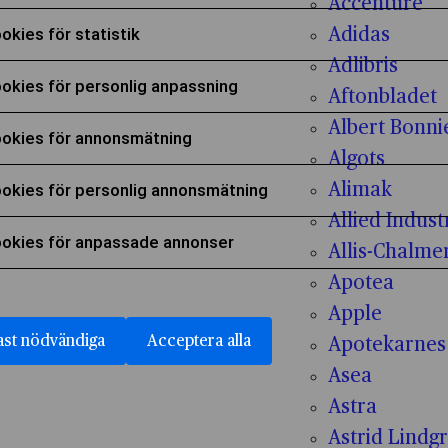
Accenture
era för att samtycka till användning av Funktionella
okies för statistik
Adidas
era för att samtycka till användning av Cookies för 
Adlibris
okies för personlig anpassning
Aftonbladet
era för att samtycka till användning av Cookies för
Albert Bonni
okies för annonsmätning
Algots
era för att samtycka till användning av Cookies fö
okies för personlig annonsmätning
Alimak
era för att samtycka till användning av Cookies fö
Allied Indust
okies för anpassade annonser
Allis-Chalme
era för att samtycka till användning av Cookies fö
Apotea
Apple
st nödvändiga
Acceptera alla
Apotekarnes
Asea
Astra
Astrid Lindg