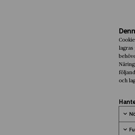
Denn
Cookie
lagras 
behöve
Näring
följand
och la
Hante
Nö
Mark
Fu