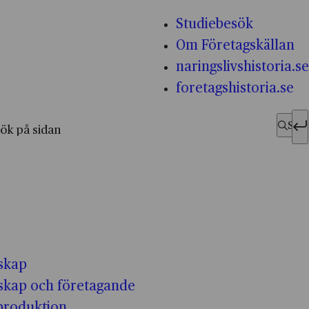
Studiebesök
Om Företagskällan
naringslivshistoria.se
foretagshistoria.se
fter:
Sök
skap
skap och företagande
-produktion