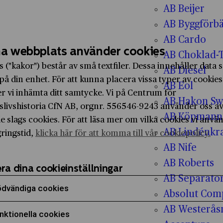
AB Beijer
AB Byggförbä
AB Cardo
a webbplats använder cookies
AB Choklad-
s ("kakor") består av små textfiler. Dessa innehåller data
AB Diesel
på din enhet. För att kunna placera vissa typer av cookies
AB Eol
r vi inhämta ditt samtycke. Vi på Centrum för
AB Hakon Sw
slivshistoria CfN AB, orgnr. 556546-9243 använder oss a
AB Köpmanna
e slags cookies. För att läsa mer om vilka cookies vi anvä
AB Lindénkr
gringstid,
klicka här för att komma till vår cookiepolicy.
AB Nife
AB Roberts
ra dina cookieinställningar
AB Separato
dvändiga cookies
Absolut Com
era för att samtycka till användning av Nödvändiga
AB Westerås
nktionella cookies