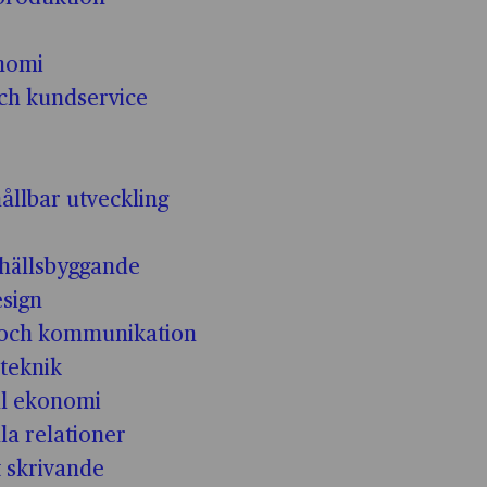
nomi
och kundservice
ållbar utveckling
hällsbyggande
esign
 och kommunikation
teknik
ll ekonomi
la relationer
t skrivande