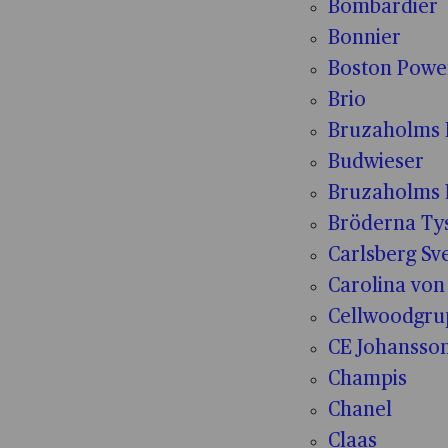
Bombardier
Bonnier
Boston Powe
Brio
Bruzaholms 
Budwieser
Bruzaholms 
Bröderna Tys
Carlsberg Sv
Carolina von
Cellwoodgr
CE Johansso
Champis
Chanel
Claas