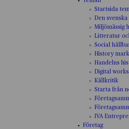
Teman
Startsida te
Den svenska 
Miljömässig 
Litteratur oc
Social hållba
History mark
Handelns his
Digital work
Källkritik
Starta från n
Företagsamm
Företagsam
IVA Entrepr
Företag