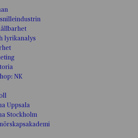
man
snilleindustrin
hållbarhet
h lyrikanalys
rhet
eting
toria
shop: NK
oll
a Uppsala
ma Stockholm
enörskapsakademi