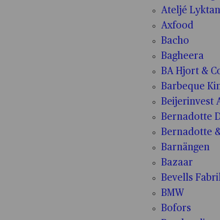
Ateljé Lykta
Axfood
Bacho
Bagheera
BA Hjort & C
Barbeque Ki
Beijerinvest 
Bernadotte D
Bernadotte &
Barnängen
Bazaar
Bevells Fabr
BMW
Bofors