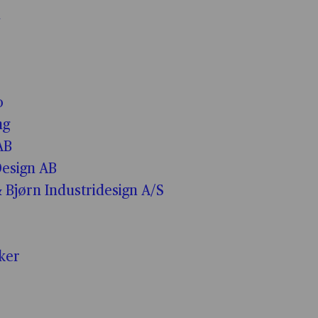
n
o
ng
AB
esign AB
 Bjørn Industridesign A/S
iker