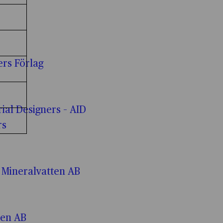
 cookies
Cookies för statistik kryssruta
statistik
Cookies för personlig anpassning kryssruta
 personlig anpassning
ers Förlag
Cookies för annonsmätning kryssruta
r annonsmätning
Cookies för personlig annonsmätning kryssruta
r personlig annonsmätning
rial Designers – AID
Cookies för anpassade annonser kryssruta
rs
r anpassade annonser
 Mineralvatten AB
ren AB