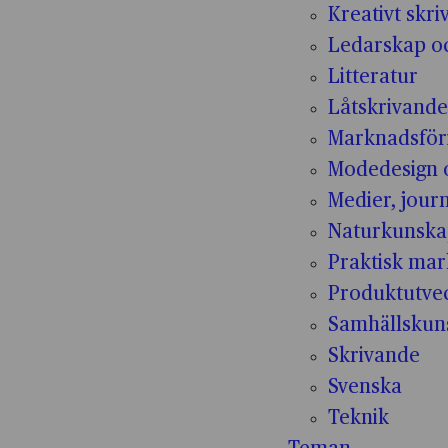
Kreativt skr
Ledarskap oc
Litteratur
Låtskrivande
Marknadsför
Modedesign 
Medier, jour
Naturkunsk
Praktisk mar
Produktutvec
Samhällskun
Skrivande
Svenska
Teknik